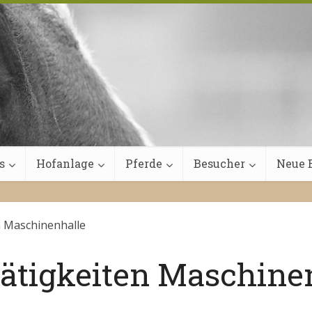
s
Hofanlage
Pferde
Besucher
Neue B
n Maschinenhalle
ätigkeiten Maschine